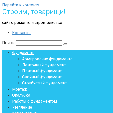
Перейти к контенту
Строим, товарищи!
сайт о ремонте и строительстве
Контакты
Поиск:
Фундамент
Армирование фундамента
Ленточный фундамент
Плитный фундамент
Свайный фундамент
Столбчатый фундамент
Монтаж
Опалубка
Работы с фундаментом
Утепление