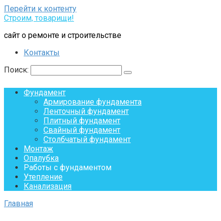
Перейти к контенту
Строим, товарищи!
сайт о ремонте и строительстве
Контакты
Поиск:
Фундамент
Армирование фундамента
Ленточный фундамент
Плитный фундамент
Свайный фундамент
Столбчатый фундамент
Монтаж
Опалубка
Работы с фундаментом
Утепление
Канализация
Главная