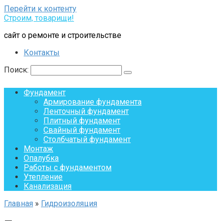
Перейти к контенту
Строим, товарищи!
сайт о ремонте и строительстве
Контакты
Поиск:
Фундамент
Армирование фундамента
Ленточный фундамент
Плитный фундамент
Свайный фундамент
Столбчатый фундамент
Монтаж
Опалубка
Работы с фундаментом
Утепление
Канализация
Главная
»
Гидроизоляция