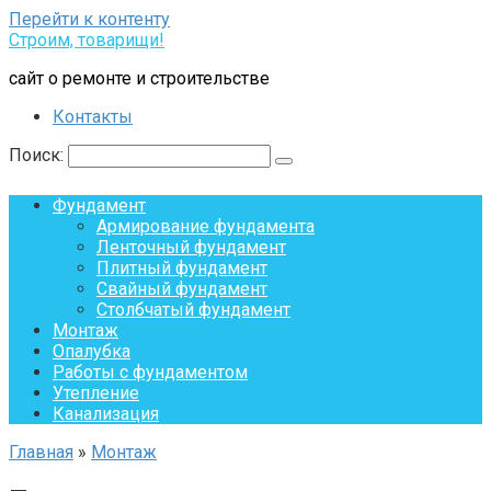
Перейти к контенту
Строим, товарищи!
сайт о ремонте и строительстве
Контакты
Поиск:
Фундамент
Армирование фундамента
Ленточный фундамент
Плитный фундамент
Свайный фундамент
Столбчатый фундамент
Монтаж
Опалубка
Работы с фундаментом
Утепление
Канализация
Главная
»
Монтаж