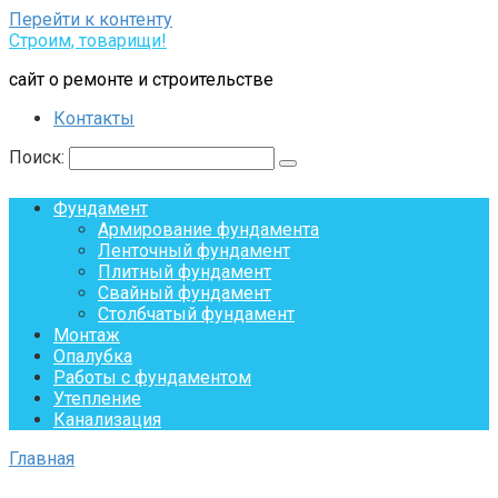
Перейти к контенту
Строим, товарищи!
сайт о ремонте и строительстве
Контакты
Поиск:
Фундамент
Армирование фундамента
Ленточный фундамент
Плитный фундамент
Свайный фундамент
Столбчатый фундамент
Монтаж
Опалубка
Работы с фундаментом
Утепление
Канализация
Главная