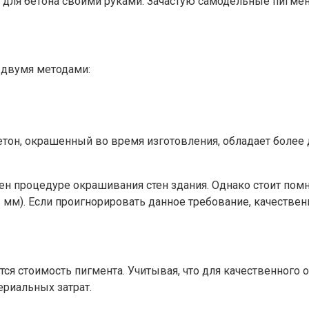
и для бетона своими руками. Зачастую самодельные пигм
 двумя методами:
етон, окрашенный во время изготовления, обладает более
 процедуре окрашивания стен здания. Однако стоит помни
мм). Если проигнорировать данное требование, качественн
ся стоимость пигмента. Учитывая, что для качественного
ериальных затрат.