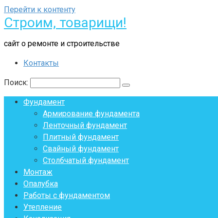
Перейти к контенту
Строим, товарищи!
сайт о ремонте и строительстве
Контакты
Поиск:
Фундамент
Армирование фундамента
Ленточный фундамент
Плитный фундамент
Свайный фундамент
Столбчатый фундамент
Монтаж
Опалубка
Работы с фундаментом
Утепление